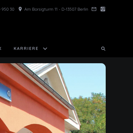
 950 30
Am Borsigturm 11 - D-13507 Berlin
K
KARRIERE